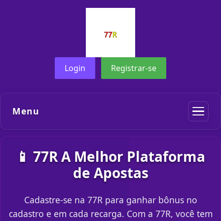
Login
Registrar-se
Menu
📱 77R A Melhor Plataforma
de Apostas
Cadastre-se na 77R para ganhar bônus no
cadastro e em cada recarga. Com a 77R, você tem