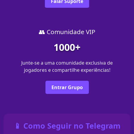
Falar Suporte
👥 Comunidade VIP
1000+
Junte-se a uma comunidade exclusiva de
jogadores e compartilhe experiências!
Entrar Grupo
📱 Como Seguir no Telegram