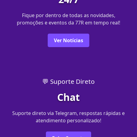
Fique por dentro de todas as novidades,
promoções e eventos da 77R em tempo real!
Ver Notícias
💬 Suporte Direto
Chat
Suporte direto via Telegram, respostas rápidas e
atendimento personalizado!