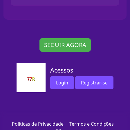
SEGUIR AGORA
Acessos
Login
Registrar-se
Políticas de Privacidade
Termos e Condições