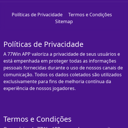
Políticas de Privacidade
Termos e Condições
Sitemap
Políticas de Privacidade
A 77Win APP valoriza a privacidade de seus usuários e
está empenhada em proteger todas as informações
pessoais fornecidas durante o uso de nossos canais de
comunicação. Todos os dados coletados são utilizados
exclusivamente para fins de melhoria contínua da
experiência de nossos jogadores.
Termos e Condições