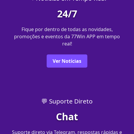
24/7
Fique por dentro de todas as novidades,
promoções e eventos da 77Win APP em tempo
real!
Ver Notícias
💬 Suporte Direto
Chat
Suporte direto via Telegram, respostas rápidas e