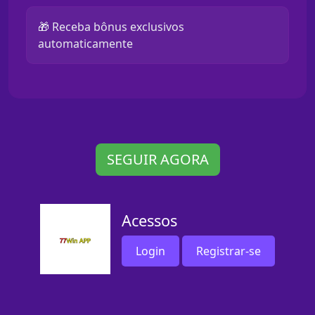
🎁 Receba bônus exclusivos
automaticamente
SEGUIR AGORA
Acessos
Login
Registrar-se