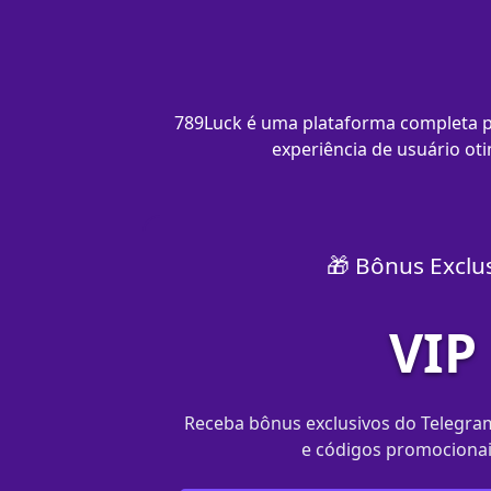
789Luck é uma plataforma completa 
experiência de usuário ot
🎁 Bônus Exclu
VIP
Receba bônus exclusivos do Telegra
e códigos promocionai