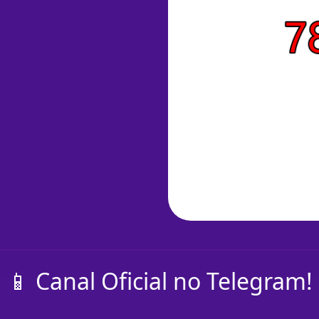
📱 Canal Oficial no Telegram!