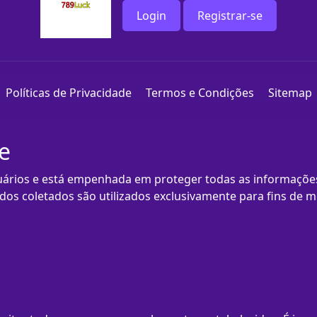
Login
Registrar-se
Políticas de Privacidade
Termos e Condições
Sitemap
de
suários e está empenhada em proteger todas as informaçõe
os coletados são utilizados exclusivamente para fins de m