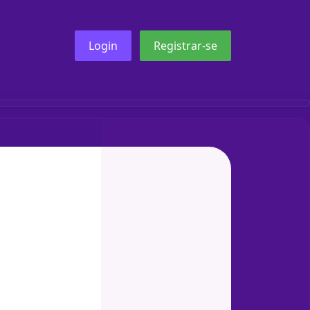
Login
Registrar-se