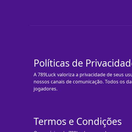
Políticas de Privacida
A 789Luck valoriza a privacidade de seus u
nossos canais de comunicação. Todos os dad
jogadores.
Termos e Condições