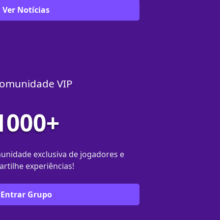
Ver Notícias
Comunidade VIP
1000+
unidade exclusiva de jogadores e
rtilhe experiências!
Entrar Grupo