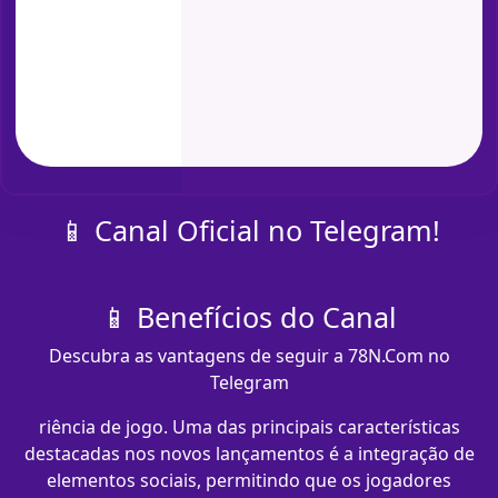
📱 Canal Oficial no Telegram!
📱 Benefícios do Canal
Descubra as vantagens de seguir a 78N.Com no
Telegram
riência de jogo. Uma das principais características
destacadas nos novos lançamentos é a integração de
elementos sociais, permitindo que os jogadores