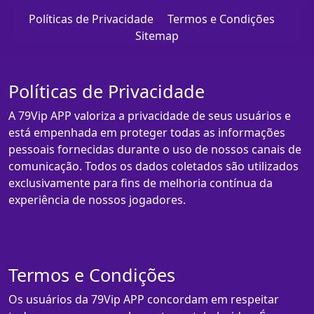
Políticas de Privacidade
Termos e Condições
Sitemap
Políticas de Privacidade
A 79Vip APP valoriza a privacidade de seus usuários e
está empenhada em proteger todas as informações
pessoais fornecidas durante o uso de nossos canais de
comunicação. Todos os dados coletados são utilizados
exclusivamente para fins de melhoria contínua da
experiência de nossos jogadores.
Termos e Condições
Os usuários da 79Vip APP concordam em respeitar