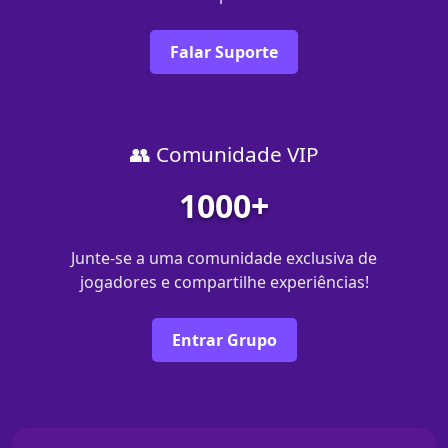
Falar Suporte
👥 Comunidade VIP
1000+
Junte-se a uma comunidade exclusiva de
jogadores e compartilhe experiências!
Entrar Grupo