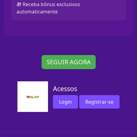
🎁 Receba bônus exclusivos
automaticamente
SEGUIR AGORA
Acessos
Login
Registrar-se