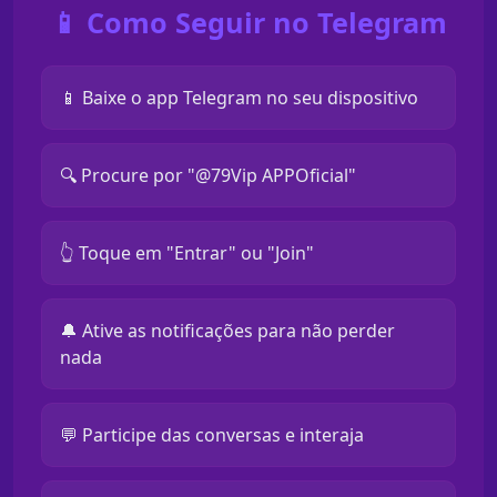
📱 Como Seguir no Telegram
📱 Baixe o app Telegram no seu dispositivo
🔍 Procure por "@79Vip APPOficial"
👆 Toque em "Entrar" ou "Join"
🔔 Ative as notificações para não perder
nada
💬 Participe das conversas e interaja