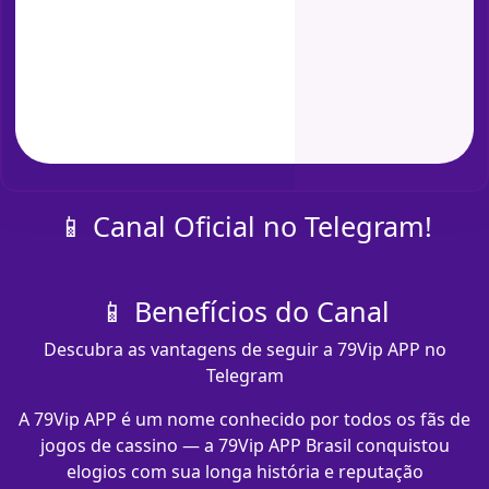
📱 Canal Oficial no Telegram!
📱 Benefícios do Canal
Descubra as vantagens de seguir a 79Vip APP no
Telegram
A 79Vip APP é um nome conhecido por todos os fãs de
jogos de cassino — a 79Vip APP Brasil conquistou
elogios com sua longa história e reputação