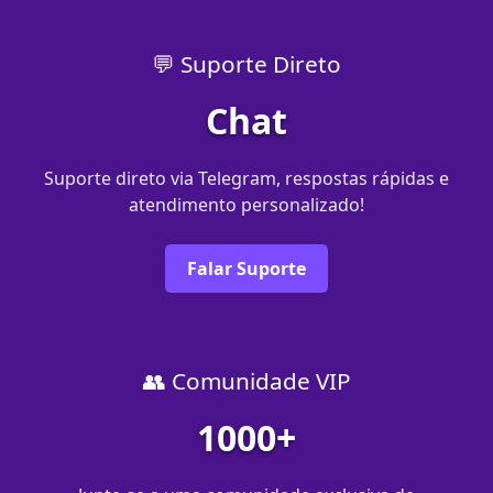
💬 Suporte Direto
Chat
Suporte direto via Telegram, respostas rápidas e
atendimento personalizado!
Falar Suporte
👥 Comunidade VIP
1000+