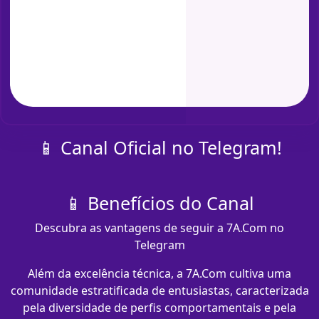
📱 Canal Oficial no Telegram!
📱 Benefícios do Canal
Descubra as vantagens de seguir a 7A.Com no
Telegram
Além da excelência técnica, a 7A.Com cultiva uma
comunidade estratificada de entusiastas, caracterizada
pela diversidade de perfis comportamentais e pela