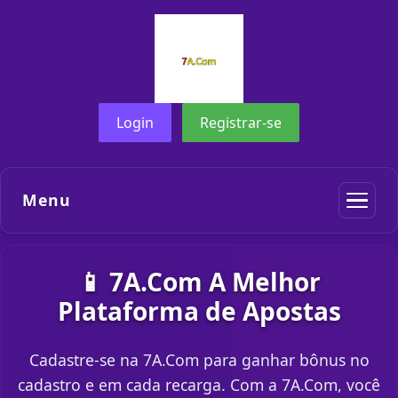
Login
Registrar-se
Menu
📱 7A.Com A Melhor
Plataforma de Apostas
Cadastre-se na 7A.Com para ganhar bônus no
cadastro e em cada recarga. Com a 7A.Com, você