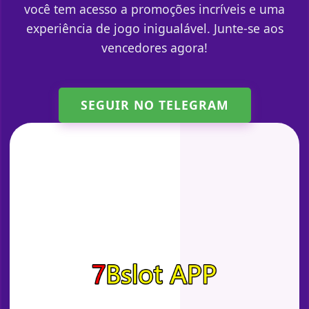
você tem acesso a promoções incríveis e uma
experiência de jogo inigualável. Junte-se aos
vencedores agora!
SEGUIR NO TELEGRAM