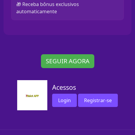
🎁 Receba bônus exclusivos
automaticamente
SEGUIR AGORA
Acessos
Login
Registrar-se