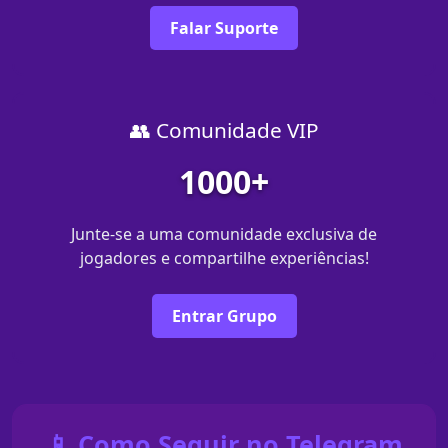
Falar Suporte
👥 Comunidade VIP
1000+
Junte-se a uma comunidade exclusiva de
jogadores e compartilhe experiências!
Entrar Grupo
📱 Como Seguir no Telegram