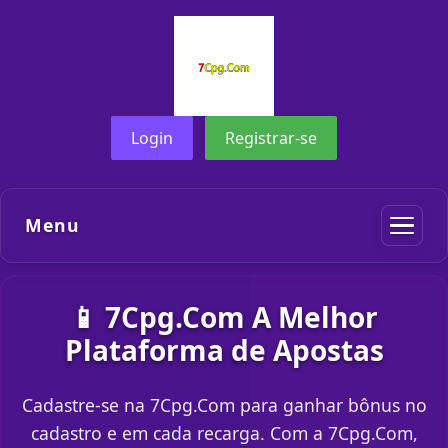
Login
Registrar-se
Menu
📱 7Cpg.Com A Melhor
Plataforma de Apostas
Cadastre-se na 7Cpg.Com para ganhar bônus no
cadastro e em cada recarga. Com a 7Cpg.Com,