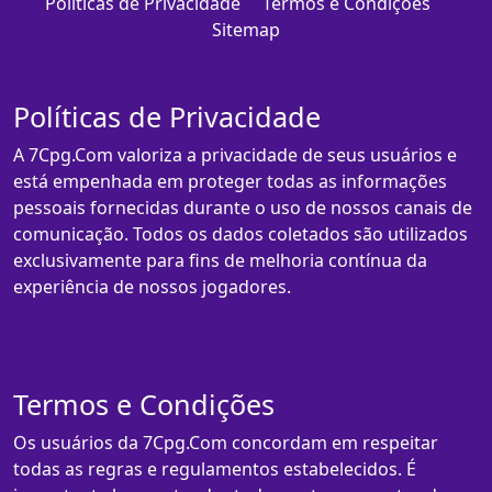
Políticas de Privacidade
Termos e Condições
Sitemap
Políticas de Privacidade
A 7Cpg.Com valoriza a privacidade de seus usuários e
está empenhada em proteger todas as informações
pessoais fornecidas durante o uso de nossos canais de
comunicação. Todos os dados coletados são utilizados
exclusivamente para fins de melhoria contínua da
experiência de nossos jogadores.
Termos e Condições
Os usuários da 7Cpg.Com concordam em respeitar
todas as regras e regulamentos estabelecidos. É