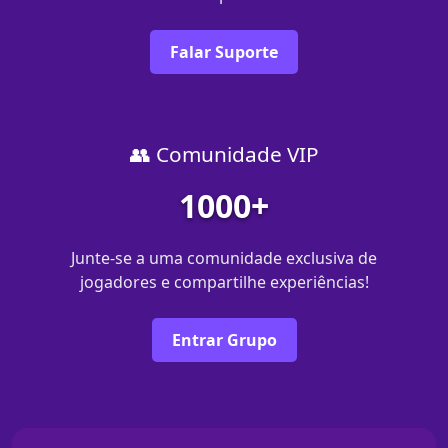
Falar Suporte
👥 Comunidade VIP
1000+
Junte-se a uma comunidade exclusiva de
jogadores e compartilhe experiências!
Entrar Grupo