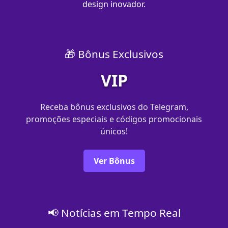
design inovador.
🎁 Bônus Exclusivos
VIP
Receba bônus exclusivos do Telegram,
promoções especiais e códigos promocionais
únicos!
Ver Bônus
📢 Notícias em Tempo Real