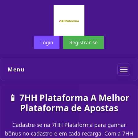
Login
Registrar-se
Menu
📱 7HH Plataforma A Melhor
Plataforma de Apostas
Cadastre-se na 7HH Plataforma para ganhar
bônus no cadastro e em cada recarga. Com a 7HH