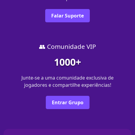
Falar Suporte
👥 Comunidade VIP
1000+
Junte-se a uma comunidade exclusiva de
jogadores e compartilhe experiências!
Entrar Grupo