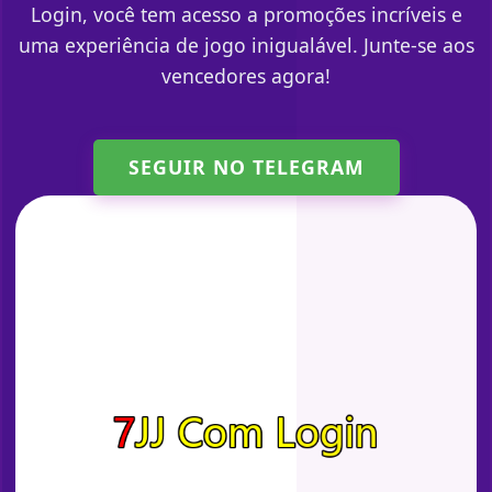
Login, você tem acesso a promoções incríveis e
uma experiência de jogo inigualável. Junte-se aos
vencedores agora!
SEGUIR NO TELEGRAM