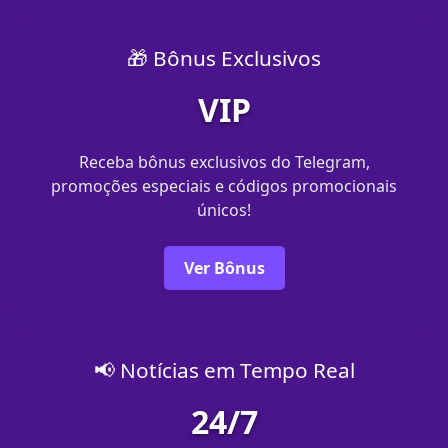
🎁 Bônus Exclusivos
VIP
Receba bônus exclusivos do Telegram,
promoções especiais e códigos promocionais
únicos!
Ver Bônus
📢 Notícias em Tempo Real
24/7