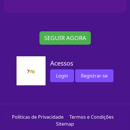
SEGUIR AGORA
Acessos
Login
Registrar-se
Políticas de Privacidade
Termos e Condições
Sitemap