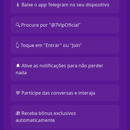
📱 Baixe o app Telegram no seu dispositivo
🔍 Procure por "@7VipOficial"
👆 Toque em "Entrar" ou "Join"
🔔 Ative as notificações para não perder
nada
💬 Participe das conversas e interaja
🎁 Receba bônus exclusivos
automaticamente