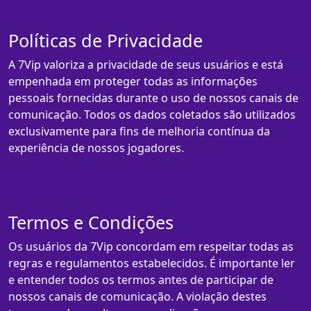
Políticas de Privacidade
A 7Vip valoriza a privacidade de seus usuários e está
empenhada em proteger todas as informações
pessoais fornecidas durante o uso de nossos canais de
comunicação. Todos os dados coletados são utilizados
exclusivamente para fins de melhoria contínua da
experiência de nossos jogadores.
Termos e Condições
Os usuários da 7Vip concordam em respeitar todas as
regras e regulamentos estabelecidos. É importante ler
e entender todos os termos antes de participar de
nossos canais de comunicação. A violação destes