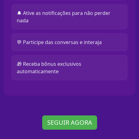
🔔 Ative as notificações para não perder
nada
💬 Participe das conversas e interaja
🎁 Receba bônus exclusivos
automaticamente
SEGUIR AGORA