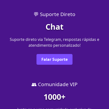
💬 Suporte Direto
Chat
Suporte direto via Telegram, respostas rápidas e
atendimento personalizado!
Falar Suporte
👥 Comunidade VIP
1000+