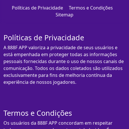
Políticas de Privacidade
Termos e Condições
Sitemap
Políticas de Privacidade
A 888F APP valoriza a privacidade de seus usuários e
está empenhada em proteger todas as informações
pessoais fornecidas durante o uso de nossos canais de
comunicação. Todos os dados coletados são utilizados
exclusivamente para fins de melhoria contínua da
experiência de nossos jogadores.
Termos e Condições
Os usuários da 888F APP concordam em respeitar