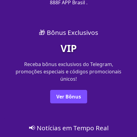
888F APP Brasil .
🎁 Bônus Exclusivos
VIP
Receba bônus exclusivos do Telegram,
promoções especiais e códigos promocionais
únicos!
Ver Bônus
📢 Notícias em Tempo Real