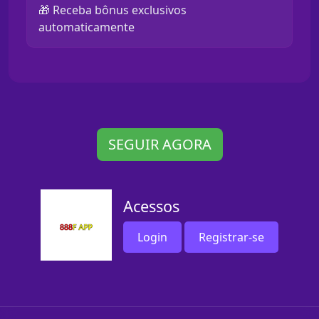
🎁 Receba bônus exclusivos
automaticamente
SEGUIR AGORA
Acessos
Login
Registrar-se