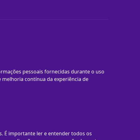
ormações pessoais fornecidas durante o uso
e melhoria contínua da experiência de
 É importante ler e entender todos os