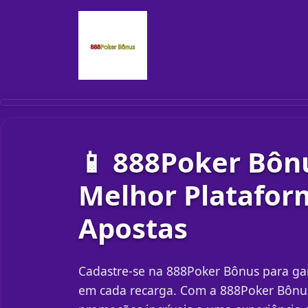
📱 888Poker Bôn
Melhor Platafor
Apostas
Cadastre-se na 888Poker Bônus para ga
em cada recarga. Com a 888Poker Bônus