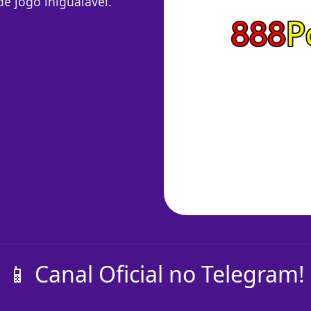
e jogo inigualável.
📱 Canal Oficial no Telegram!