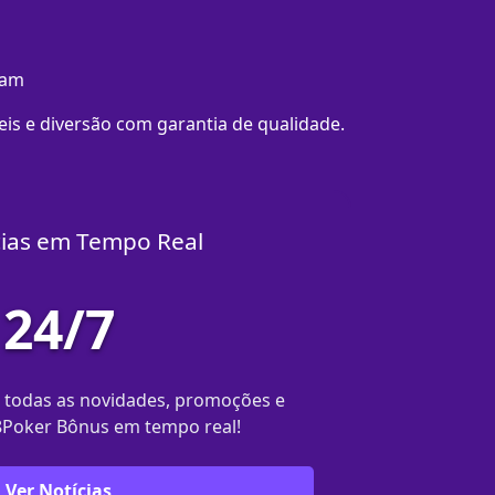
ram
is e diversão com garantia de qualidade.
cias em Tempo Real
24/7
e todas as novidades, promoções e
8Poker Bônus em tempo real!
Ver Notícias