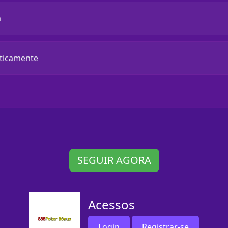
a
aticamente
SEGUIR AGORA
Acessos
Login
Registrar-se