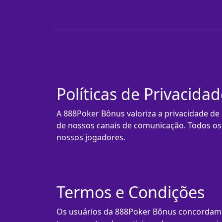
Políticas de Privacida
A 888Poker Bônus valoriza a privacidade d
de nossos canais de comunicação. Todos os 
nossos jogadores.
Termos e Condições
Os usuários da 888Poker Bônus concordam e