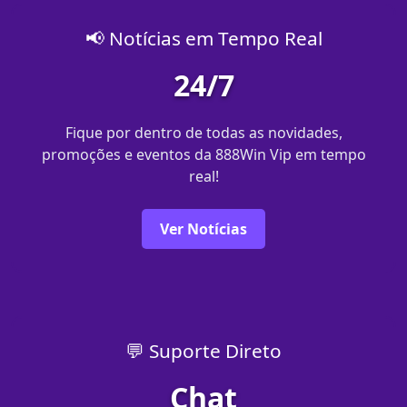
📢 Notícias em Tempo Real
24/7
Fique por dentro de todas as novidades,
promoções e eventos da 888Win Vip em tempo
real!
Ver Notícias
💬 Suporte Direto
Chat