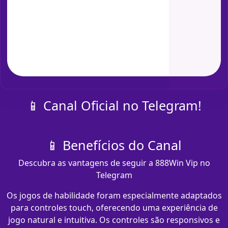
📱 Canal Oficial no Telegram!
📱 Benefícios do Canal
Descubra as vantagens de seguir a 888Win Vip no
Telegram
Os jogos de habilidade foram especialmente adaptados
para controles touch, oferecendo uma experiência de
jogo natural e intuitiva. Os controles são responsivos e