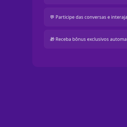
💬 Participe das conversas e interaj
🎁 Receba bônus exclusivos autom