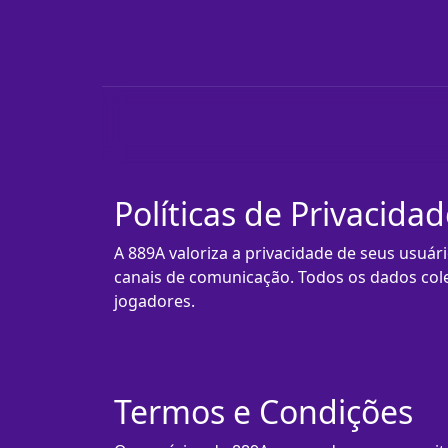
Políticas de Privacida
A 889A valoriza a privacidade de seus usuá
canais de comunicação. Todos os dados cole
jogadores.
Termos e Condições