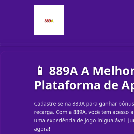
📱 889A A Melho
Plataforma de A
Cadastre-se na 889A para ganhar bônus
recarga. Com a 889A, você tem acesso a
uma experiência de jogo inigualável. J
agora!