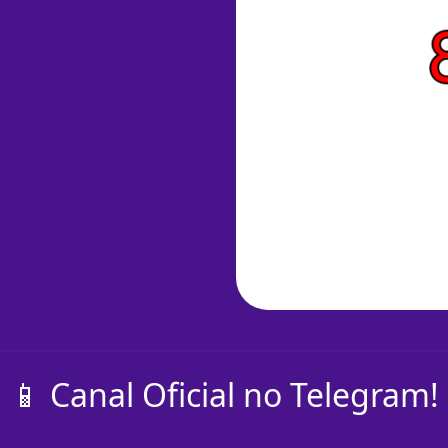
📱 Canal Oficial no Telegram!