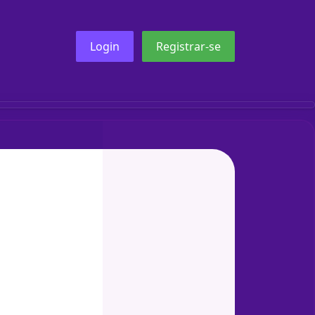
Login
Registrar-se