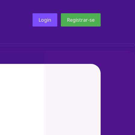
Login
Registrar-se