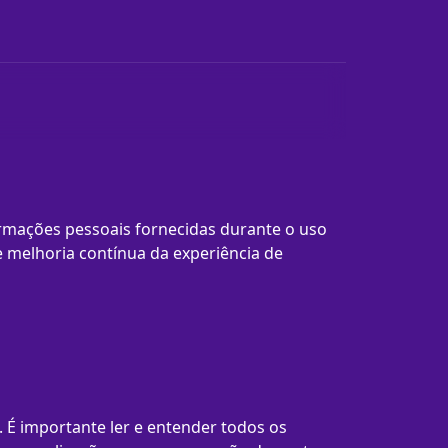
ormações pessoais fornecidas durante o uso
e melhoria contínua da experiência de
 É importante ler e entender todos os