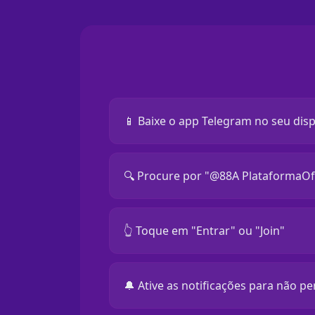
📱 Baixe o app Telegram no seu disp
🔍 Procure por "@88A PlataformaOfi
👆 Toque em "Entrar" ou "Join"
🔔 Ative as notificações para não p