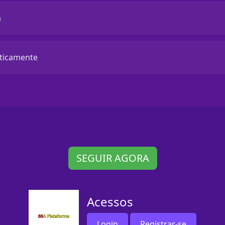
a
aticamente
SEGUIR AGORA
Acessos
Login
Registrar-se