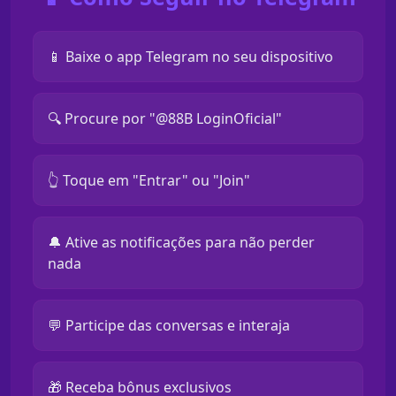
📱 Baixe o app Telegram no seu dispositivo
🔍 Procure por "@88B LoginOficial"
👆 Toque em "Entrar" ou "Join"
🔔 Ative as notificações para não perder
nada
💬 Participe das conversas e interaja
🎁 Receba bônus exclusivos