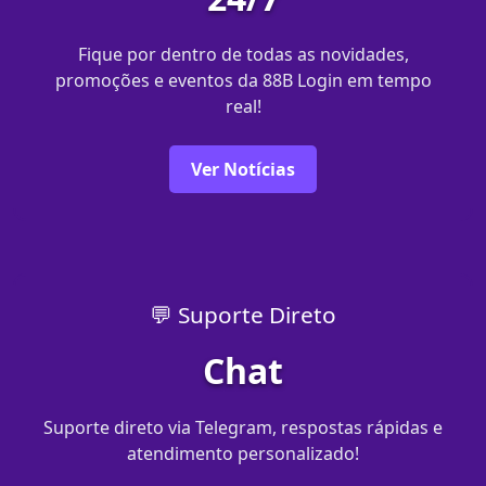
Fique por dentro de todas as novidades,
promoções e eventos da 88B Login em tempo
real!
Ver Notícias
💬 Suporte Direto
Chat
Suporte direto via Telegram, respostas rápidas e
atendimento personalizado!