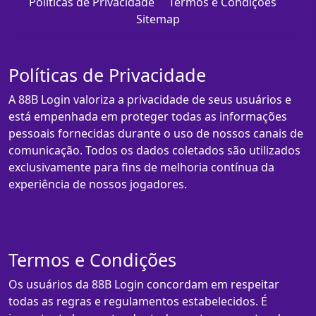
Políticas de Privacidade
Termos e Condições
Sitemap
Políticas de Privacidade
A 88B Login valoriza a privacidade de seus usuários e
está empenhada em proteger todas as informações
pessoais fornecidas durante o uso de nossos canais de
comunicação. Todos os dados coletados são utilizados
exclusivamente para fins de melhoria contínua da
experiência de nossos jogadores.
Termos e Condições
Os usuários da 88B Login concordam em respeitar
todas as regras e regulamentos estabelecidos. É