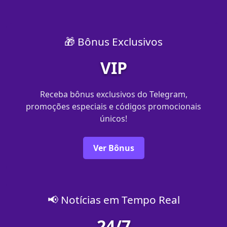
🎁 Bônus Exclusivos
VIP
Receba bônus exclusivos do Telegram,
promoções especiais e códigos promocionais
únicos!
Ver Bônus
📢 Notícias em Tempo Real
24/7