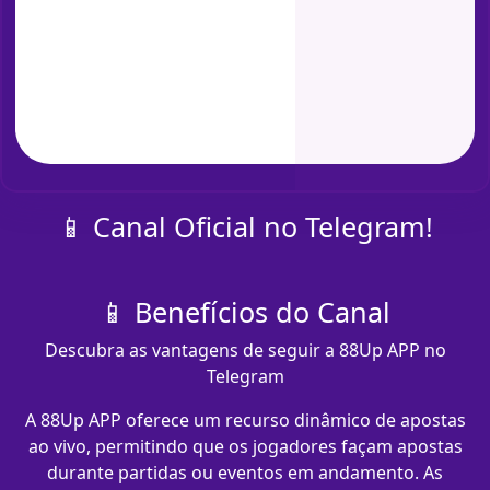
📱 Canal Oficial no Telegram!
📱 Benefícios do Canal
Descubra as vantagens de seguir a 88Up APP no
Telegram
A 88Up APP oferece um recurso dinâmico de apostas
ao vivo, permitindo que os jogadores façam apostas
durante partidas ou eventos em andamento. As