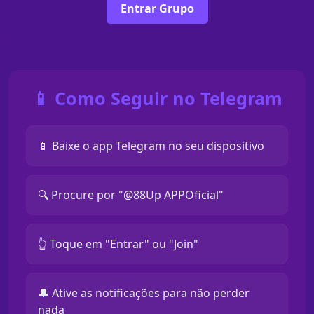
Entrar Grupo
📱 Como Seguir no Telegram
📱 Baixe o app Telegram no seu dispositivo
🔍 Procure por "@88Up APPOficial"
👆 Toque em "Entrar" ou "Join"
🔔 Ative as notificações para não perder
nada