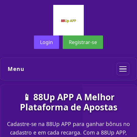
Login
Registrar-se
Menu
📱 88Up APP A Melhor
Plataforma de Apostas
Cadastre-se na 88Up APP para ganhar bônus no
cadastro e em cada recarga. Com a 88Up APP,