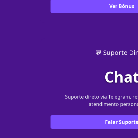
Ver Bônus
💬 Suporte Di
Cha
Suporte direto via Telegram, r
atendimento persona
Falar Suport