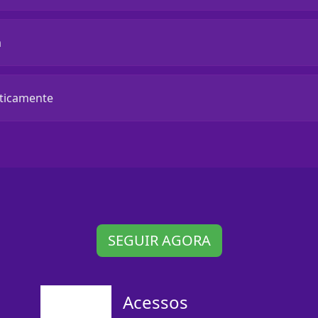
a
aticamente
SEGUIR AGORA
Acessos