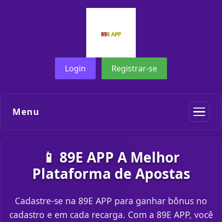
Login
Registrar-se
Menu
📱 89E APP A Melhor
Plataforma de Apostas
Cadastre-se na 89E APP para ganhar bônus no
cadastro e em cada recarga. Com a 89E APP, você