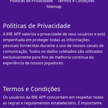
Políticas de Privacidade
Termos e Condições
Sitemap
Políticas de Privacidade
A 89E APP valoriza a privacidade de seus usuários e está
empenhada em proteger todas as informações
pessoais fornecidas durante o uso de nossos canais de
comunicação. Todos os dados coletados são utilizados
exclusivamente para fins de melhoria contínua da
experiência de nossos jogadores.
Termos e Condições
Os usuários da 89E APP concordam em respeitar todas
as regras e regulamentos estabelecidos. É importante