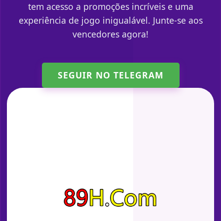
tem acesso a promoções incríveis e uma
experiência de jogo inigualável. Junte-se aos
vencedores agora!
SEGUIR NO TELEGRAM