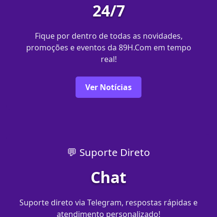
24/7
Fique por dentro de todas as novidades,
promoções e eventos da 89H.Com em tempo
real!
Ver Notícias
💬 Suporte Direto
Chat
Suporte direto via Telegram, respostas rápidas e
atendimento personalizado!