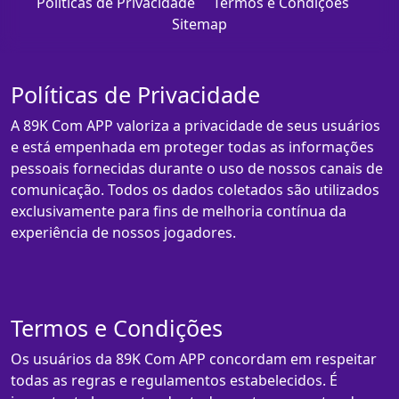
Políticas de Privacidade
Termos e Condições
Sitemap
Políticas de Privacidade
A 89K Com APP valoriza a privacidade de seus usuários
e está empenhada em proteger todas as informações
pessoais fornecidas durante o uso de nossos canais de
comunicação. Todos os dados coletados são utilizados
exclusivamente para fins de melhoria contínua da
experiência de nossos jogadores.
Termos e Condições
Os usuários da 89K Com APP concordam em respeitar
todas as regras e regulamentos estabelecidos. É