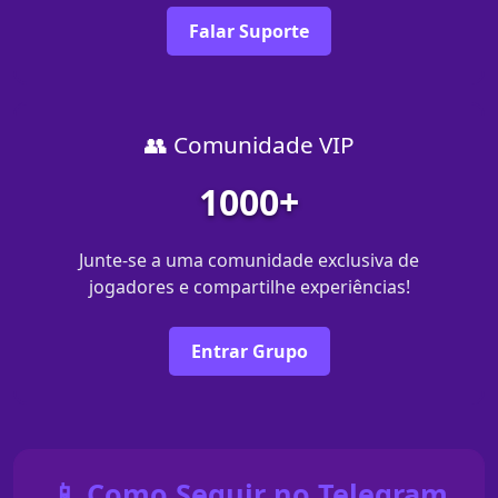
Falar Suporte
👥 Comunidade VIP
1000+
Junte-se a uma comunidade exclusiva de
jogadores e compartilhe experiências!
Entrar Grupo
📱 Como Seguir no Telegram