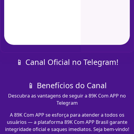
📱 Canal Oficial no Telegram!
📱 Benefícios do Canal
Descubra as vantagens de seguir a 89K Com APP no
Telegram
A 89K Com APP se esforça para atender a todos os
usuários — a plataforma 89K Com APP Brasil garante
integridade oficial e saques imediatos. Seja bem-vindo!