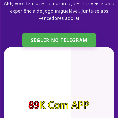
APP, você tem acesso a promoções incríveis e uma
experiência de jogo inigualável. Junte-se aos
vencedores agora!
SEGUIR NO TELEGRAM