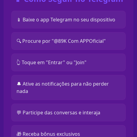
📱 Baixe o app Telegram no seu dispositivo
🔍 Procure por "@89K Com APPOficial"
👆 Toque em "Entrar" ou "Join"
🔔 Ative as notificações para não perder
nada
💬 Participe das conversas e interaja
🎁 Receba bônus exclusivos