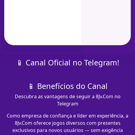
📱 Canal Oficial no Telegram!
📱 Benefícios do Canal
Descubra as vantagens de seguir a 8Jv.Com no
Telegram
Como empresa de confiança e líder em experiência, a
8Jv.Com oferece jogos diversos com presentes
exclusivos para novos usuários — sem exigência