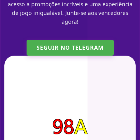
acesso a promoções incríveis e uma experiência
de jogo inigualável. Junte-se aos vencedores
agora!
SEGUIR NO TELEGRAM