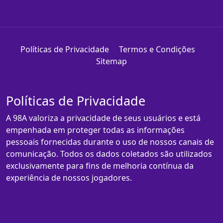
Políticas de Privacidade
Termos e Condições
Sitemap
Políticas de Privacidade
A 98A valoriza a privacidade de seus usuários e está
empenhada em proteger todas as informações
pessoais fornecidas durante o uso de nossos canais de
comunicação. Todos os dados coletados são utilizados
exclusivamente para fins de melhoria contínua da
experiência de nossos jogadores.