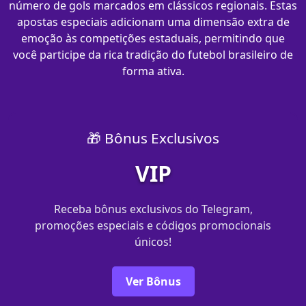
número de gols marcados em clássicos regionais. Estas
apostas especiais adicionam uma dimensão extra de
emoção às competições estaduais, permitindo que
você participe da rica tradição do futebol brasileiro de
forma ativa.
🎁 Bônus Exclusivos
VIP
Receba bônus exclusivos do Telegram,
promoções especiais e códigos promocionais
únicos!
Ver Bônus