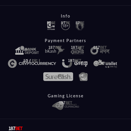
Info
Payment Partners
Gaming License