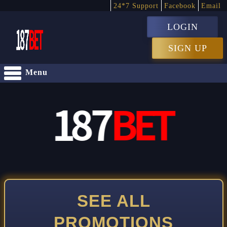
24*7 Support
Facebook
Email
LOGIN
SIGN UP
Menu
SEE ALL
PROMOTIONS