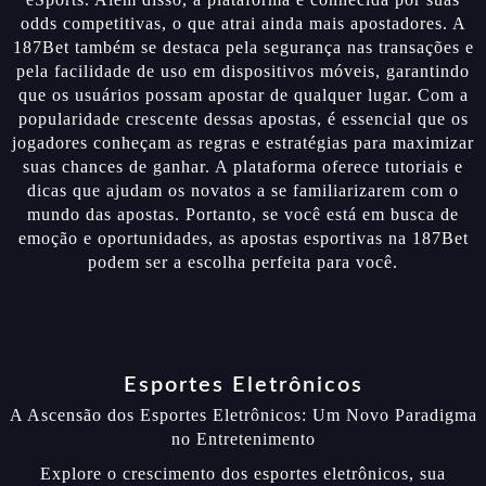
odds competitivas, o que atrai ainda mais apostadores. A
187Bet também se destaca pela segurança nas transações e
pela facilidade de uso em dispositivos móveis, garantindo
que os usuários possam apostar de qualquer lugar. Com a
popularidade crescente dessas apostas, é essencial que os
jogadores conheçam as regras e estratégias para maximizar
suas chances de ganhar. A plataforma oferece tutoriais e
dicas que ajudam os novatos a se familiarizarem com o
mundo das apostas. Portanto, se você está em busca de
emoção e oportunidades, as apostas esportivas na 187Bet
podem ser a escolha perfeita para você.
Esportes Eletrônicos
A Ascensão dos Esportes Eletrônicos: Um Novo Paradigma
no Entretenimento
Explore o crescimento dos esportes eletrônicos, sua